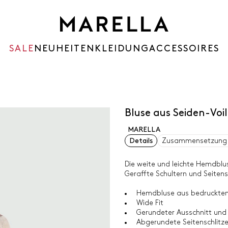
SALE
NEUHEITEN
KLEIDUNG
ACCESSOIRES
Bluse aus Seiden-Vo
MARELLA
Details
Zusammensetzung 
Die weite und leichte Hemdblus
Geraffte Schultern und Seitensc
Hemdbluse aus bedrucktem
Wide Fit
Gerundeter Ausschnitt und 
Abgerundete Seitenschlitz