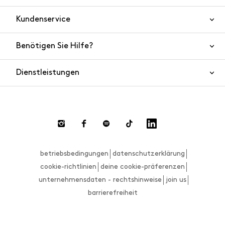
Kundenservice
Benötigen Sie Hilfe?
Kontaktieren Sie uns
Produktsicherheit
Dienstleistungen
FAQ
Bestellungen und Versand
Live Chat
Rücksendungen und Rückerstattungen
Zahlungsmethoden
Rücksendung anfordern
betriebsbedingungen
datenschutzerklärung
Größenberater
cookie-richtlinien
deine cookie-präferenzen
unternehmensdaten - rechtshinweise
join us
barrierefreiheit