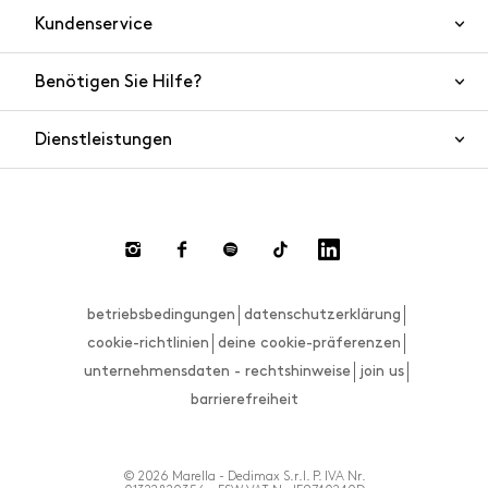
Kundenservice
Benötigen Sie Hilfe?
Kontaktieren Sie uns
Produktsicherheit
Dienstleistungen
FAQ
Bestellungen und Versand
Live Chat
Rücksendungen und Rückerstattungen
Zahlungsmethoden
Rücksendung anfordern
betriebsbedingungen
datenschutzerklärung
Größenberater
cookie-richtlinien
deine cookie-präferenzen
unternehmensdaten - rechtshinweise
join us
barrierefreiheit
© 2026 Marella - Dedimax S.r.l. P. IVA Nr.