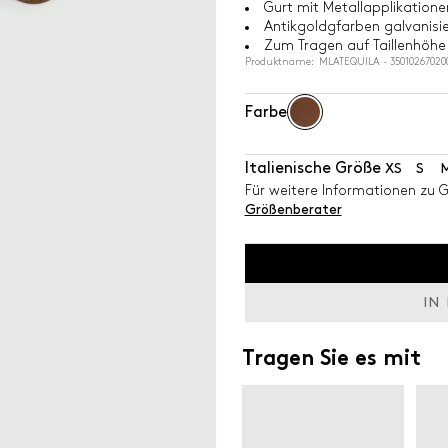
Gurt mit Metallapplikatione
Antikgoldgfarben galvanisie
Zum Tragen auf Taillenhöhe
Produktname: MLATEQUILA - 35010267020
Farbe
Italienische Größe
XS
S
Für weitere Informationen zu 
Größenberater
IN
Tragen Sie es mit