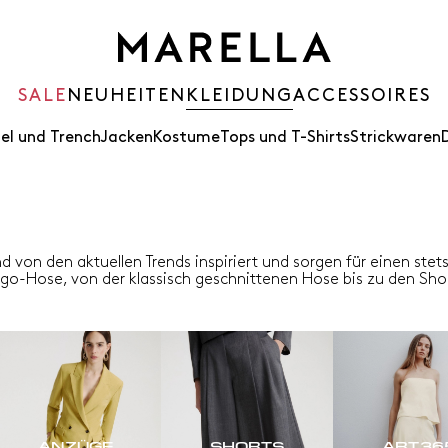
SALE
NEUHEITEN
KLEIDUNG
ACCESSOIRES
el und Trench
Jacken
Kostume
Tops und T-Shirts
Strickwaren
d von den aktuellen Trends inspiriert und sorgen für einen ste
rgo-Hose, von der klassisch geschnittenen Hose bis zu den Sho
ANZÜGE
SHORTS
ART.36