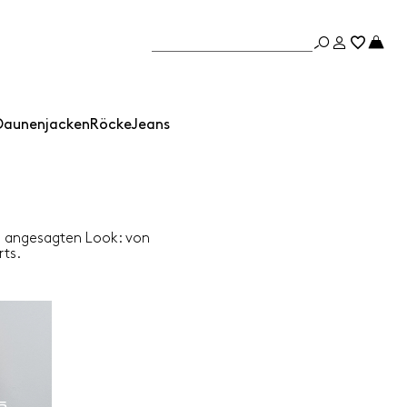
Daunenjacken
Röcke
Jeans
ts angesagten Look: von
rts.
5