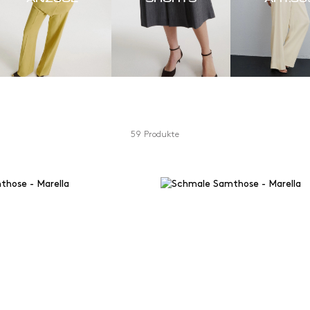
59 Produkte
Farbe
Materialien
d
Blau
Baumwolle
de geschnitten
Brown
Biologische
und Skinny
Camel
Jersey
Drucke und muster
Recycelte m
ettenschnitt
Grau und silberfarben
Sonstiges
stellt
Grün
Viskose