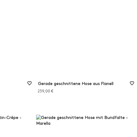
iche
46
48
Größenberater
50
Gerade geschnittene Hose aus Flanell
239,00 €