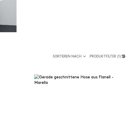
SORTIEREN NACH
PRODUKTFILTER
(1)
Größe
34
 materialien
36
38
aterialien
40
42
44