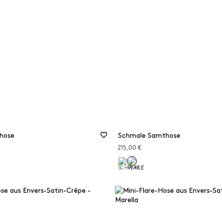
inghose
Rot
Waldfreundl
materialien
Schwarz
Wolle
Weiß und Beige
ILTER LÖSCHEN
FILTERN
FILTER ZURÜCKSETZEN
hose
Schmale Samthose
215,00 €