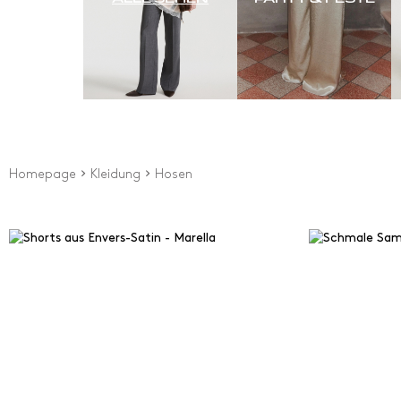
Homepage
Kleidung
Hosen
Preis
Typ
Aus
0
€
Flare
Gera
Bis
240
€
Slim 
New Arrivals
Kurz
Zigar
Ausge