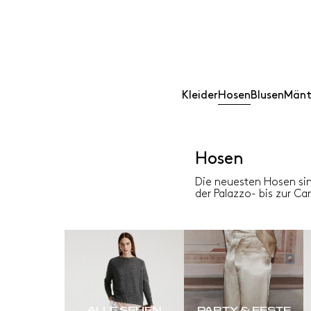
Kleider
Hosen
Blusen
Mänt
Hosen
Die neuesten Hosen sin
der Palazzo- bis zur Ca
ALLE SEHEN
PARTY & FESTE