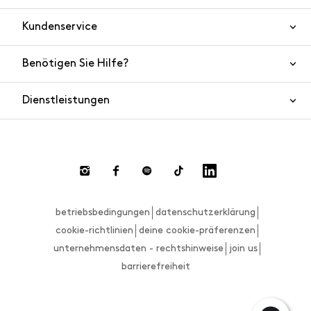
Kundenservice
Benötigen Sie Hilfe?
Kontaktieren Sie uns
Produktsicherheit
Dienstleistungen
FAQ
Bestellungen und Versand
Live Chat
Rücksendungen und Rückerstattungen
Zahlungsmethoden
Rücksendung anfordern
betriebsbedingungen
datenschutzerklärung
Größenberater
cookie-richtlinien
deine cookie-präferenzen
unternehmensdaten - rechtshinweise
join us
barrierefreiheit