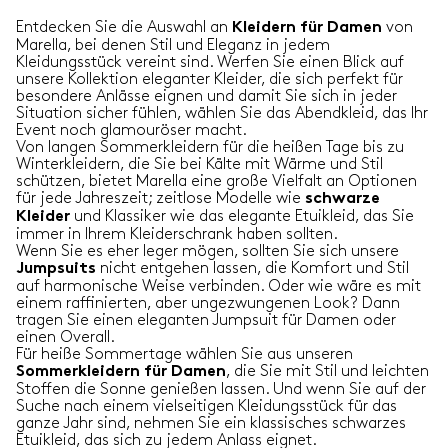
Entdecken Sie die Auswahl an
von
Kleidern für Damen
Marella, bei denen Stil und Eleganz in jedem
Kleidungsstück vereint sind. Werfen Sie einen Blick auf
unsere Kollektion eleganter Kleider, die sich perfekt für
besondere Anlässe eignen und damit Sie sich in jeder
Situation sicher fühlen, wählen Sie das Abendkleid, das Ihr
Event noch glamouröser macht.
Von langen Sommerkleidern für die heißen Tage bis zu
Winterkleidern, die Sie bei Kälte mit Wärme und Stil
schützen, bietet Marella eine große Vielfalt an Optionen
für jede Jahreszeit; zeitlose Modelle wie
schwarze
und Klassiker wie das elegante Etuikleid, das Sie
Kleider
immer in Ihrem Kleiderschrank haben sollten.
Wenn Sie es eher leger mögen, sollten Sie sich unsere
nicht entgehen lassen, die Komfort und Stil
Jumpsuits
auf harmonische Weise verbinden. Oder wie wäre es mit
einem raffinierten, aber ungezwungenen Look? Dann
tragen Sie einen eleganten Jumpsuit für Damen oder
einen Overall.
Für heiße Sommertage wählen Sie aus unseren
, die Sie mit Stil und leichten
Sommerkleidern für Damen
Stoffen die Sonne genießen lassen. Und wenn Sie auf der
Suche nach einem vielseitigen Kleidungsstück für das
ganze Jahr sind, nehmen Sie ein klassisches schwarzes
Etuikleid, das sich zu jedem Anlass eignet.