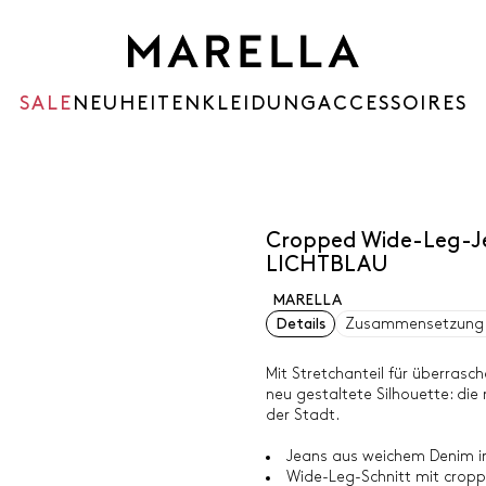
SALE
NEUHEITEN
KLEIDUNG
ACCESSOIRES
m
Cropped Wide-Leg-J
LICHTBLAU
MARELLA
Details
Zusammensetzung 
Mit Stretchanteil für überrasc
neu gestaltete Silhouette: die 
der Stadt.
Jeans aus weichem Denim in
Wide-Leg-Schnitt mit crop