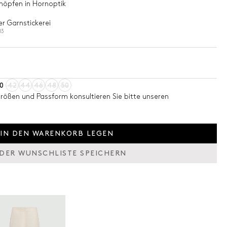
Knöpfen in Hornoptik
r Garnstickerei
03
0
42
44
46
48
50
Größen und Passform konsultieren Sie bitte unseren
IN DEN WARENKORB LEGEN
 DER WUNSCHLISTE SPEICHERN