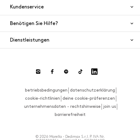
Kundenservice
Benötigen Sie Hilfe?
Kontaktieren Sie uns
Produktsicherheit
Dienstleistungen
FAQ
Bestellungen und Versand
Live Chat
Rücksendungen und Rückerstattungen
Zahlungsmethoden
Rücksendung anfordern
betriebsbedingungen
datenschutzerklärung
Größenberater
cookie-richtlinien
deine cookie-präferenzen
unternehmensdaten - rechtshinweise
join us
barrierefreiheit
© 2026 Marella - Dedimax S.r.l. P. IVA Nr.