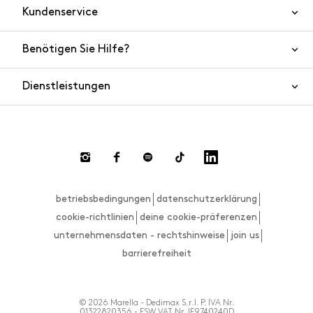
Kundenservice
Benötigen Sie Hilfe?
Kontaktieren Sie uns
Produktsicherheit
Dienstleistungen
FAQ
Bestellungen und Versand
Live Chat
Rücksendungen und Rückerstattungen
Zahlungsmethoden
Rücksendung anfordern
betriebsbedingungen
datenschutzerklärung
Größenberater
cookie-richtlinien
deine cookie-präferenzen
unternehmensdaten - rechtshinweise
join us
barrierefreiheit
© 2026 Marella - Dedimax S.r.l. P. IVA Nr.
01322820356 - ESW VAT Nr. IE9740240D