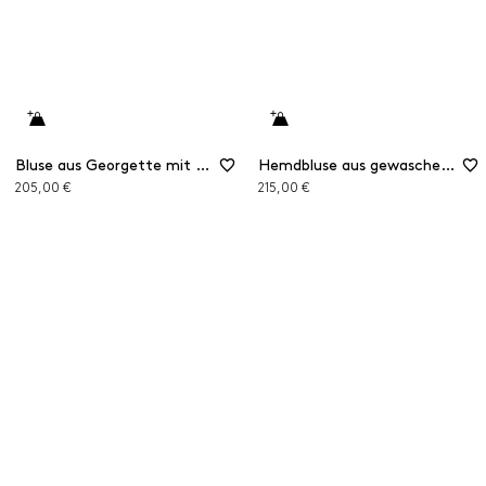
Bluse aus Georgette mit Rüschen
Hemdbluse aus gewaschener Habotai-Seide
205,00 €
215,00 €