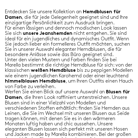
Entdecken Sie unsere Kollektion an
Hemdblusen für
, die für jede Gelegenheit geeignet sind und Ihre
Damen
einzigartige Persönlichkeit zum Ausdruck bringen.
Für einen lässigen und dennoch modischen Look lassen
Sie sich
nicht entgehen. Sie sind
unsere Jeanshemden
ideal für ein jugendliches und dynamisches Outfit. Wenn
Sie jedoch lieber ein formelleres Outfit möchten, suchen
Sie in unserer Auswahl eleganter Hemdblusen, die für
besondere Anlässe sowie das Büro geeignet sind.
Unter den vielen Mustern und Farben finden Sie bei
Marella bestimmt die richtige Hemdbluse für sich: von der
klassischen
bis zu peppigen Modellen
weißen Hemdbluse
wie einem jugendlichen Karohemd oder einer leuchtend
, um Ihren Outfits einen Hauch
himmelblauen Hemdbluse
von Farbe zu verleihen.
Werfen Sie einen Blick auf unsere Auswahl an
Blusen für
, die Ihren Look raffiniert unterstreichen. Unsere
Damen
Blusen sind in einer Vielzahl von Modellen und
verschiedenen Stoffen erhältlich: finden Sie Hemden aus
Leinen, die Sie im Wechsel mit unseren Blusen aus Seide
tragen können, mit denen Sie es in den wärmeren
Monaten luftig haben und chic aussehen. Unsere
eleganten Blusen lassen sich perfekt mit unseren Hosen
und Jacken made by Marella kombinieren. Bei der großen