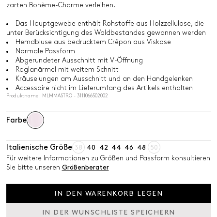
zarten Bohème-Charme verleihen.
Das Hauptgewebe enthält Rohstoffe aus Holzzellulose, die
unter Berücksichtigung des Waldbestandes gewonnen werden
Hemdbluse aus bedrucktem Crêpon aus Viskose
Normale Passform
Abgerundeter Ausschnitt mit V-Öffnung
Raglanärmel mit weitem Schnitt
Kräuselungen am Ausschnitt und an den Handgelenken
Accessoire nicht im Lieferumfang des Artikels enthalten
Produktname: MLMMASTRO - 3111066502002
Farbe
Italienische Größe
38
40
42
44
46
48
50
Für weitere Informationen zu Größen und Passform konsultieren
Sie bitte unseren
Größenberater
IN DEN WARENKORB LEGEN
IN DER WUNSCHLISTE SPEICHERN