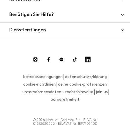
Benötigen Sie Hilfe?
Kontaktieren Sie uns
Produktsicherheit
Dienstleistungen
FAQ
Bestellungen und Versand
Live Chat
Rücksendungen und Rückerstattungen
Zahlungsmethoden
Rücksendung anfordern
betriebsbedingungen
datenschutzerklärung
Größenberater
cookie-richtlinien
deine cookie-präferenzen
unternehmensdaten - rechtshinweise
join us
barrierefreiheit
© 2026 Marella - Dedimax S.r.l. P. IVA Nr.
01322820356 - ESW VAT Nr. IE9740240D